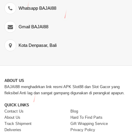
Whatsapp BAJAI88
Gmail BAJAI88
Kota Denpasar, Bali
ABOUT US
BAJAI88 menghadirkan link resmi APK Slot88 dan Slot Gacor yang
fleksibel Anti lag dan sangat gampang digunakan di perangkat apapun.
QUICK LINKS
Contact Us
Blog
About Us
Hard To Find Parts
Track Shipment
Gift Wrapping Service
Deliveries
Privacy Policy