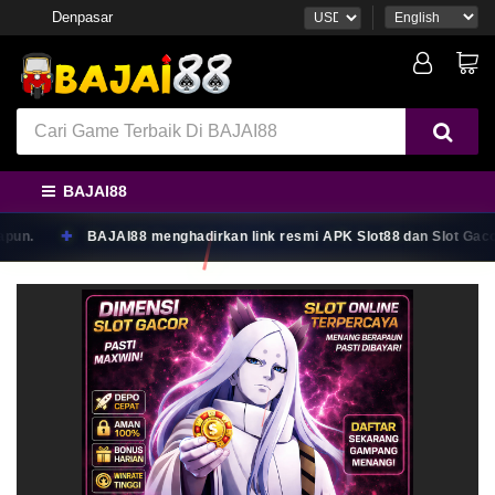
Denpasar
BAJAI88
BAJAI88 menghadirkan link resmi APK Slot88 dan Slot Gacor yang 