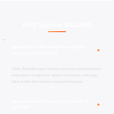
FAQ Seputar BAJAI88
Apakah BAJAI88 memerlukan aplikasi
+
khusus untuk bermain?
Tidak, BAJAI88 dapat diakses langsung melalui browser
tanpa perlu mengunduh aplikasi tambahan, sehingga
lebih praktis dan hemat ruang penyimpanan.
Berapa minimal deposit yang tersedia di
+
BAJAI88?