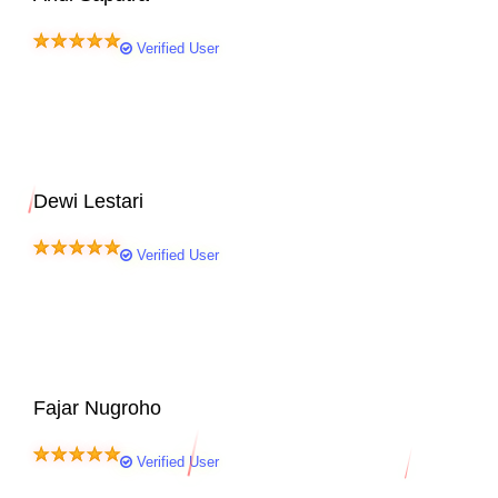
18 Apr, 2026
Verified User
Yang saya suka dari BAJAI88 itu proses deposit sama
withdraw-nya cepat. Nggak perlu nunggu lama, jadi bisa
langsung lanjut main lagi. Customer service-nya juga
responsif kalau ada kendala.
Dewi Lestari
17 Apr, 2026
Verified User
Awalnya coba karena rekomendasi teman, ternyata memang
lumayan oke. Tampilan game-nya menarik dan fitur-fiturnya
bikin permainan lebih seru. Kadang dapat bonus juga, jadi
makin betah.
Fajar Nugroho
15 Apr, 2026
Verified User
Menurut saya BAJAI88 cukup konsisten dari segi performa.