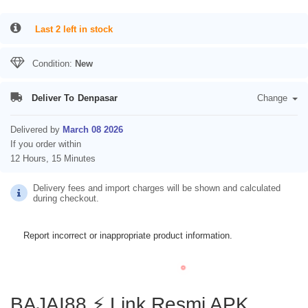
Last 2 left in stock
Condition:
New
Deliver To
Denpasar
Change
Delivered by
March 08 2026
If you order within
12 Hours, 15 Minutes
Delivery fees and import charges will be shown and calculated
during checkout.
Report incorrect or inappropriate product information.
BAJAI88 ⚡️ Link Resmi APK