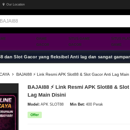
Our Location
AME
GAME
SITUS GAME
SITUS PL
GACOR
GACOR
GAME
cor yang fleksibel Anti lag dan sangat gampang digunakan
CAYA
BAJAI88 ⚡️ Link Resmi APK Slot88 & Slot Gacor Anti Lag Main 
BAJAI88 ⚡️ Link Resmi APK Slot88 & Slot
Lag Main Disini
Model:
APK SLOT88
Min Bet:
400 Perak
Offer