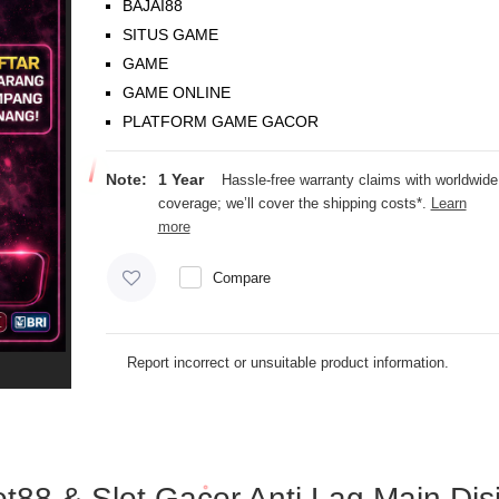
BAJAI88
SITUS GAME
GAME
GAME ONLINE
PLATFORM GAME GACOR
Note:
1 Year
Hassle-free warranty claims with worldwide
coverage; we’ll cover the shipping costs*.
Learn
more
Compare
Report incorrect or unsuitable product information.
t88 & Slot Gacor Anti Lag Main Disi