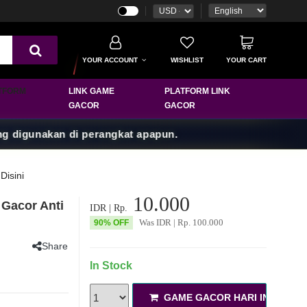
YOUR ACCOUNT
WISHLIST
YOUR CART
ATFORM
LINK GAME
PLATFORM LINK
GACOR
GACOR
 di perangkat apapun.
BAJAI88 menghadirkan link res
Disini
10.000
 Gacor Anti
IDR | Rp.
Was
IDR | Rp.
100.000
90% OFF
Share
In Stock
GAME GACOR HARI INI
GAME GACOR HARI INI