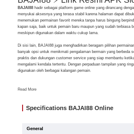
BAJAI88
hadir sebagai platform game online yang dirancang dengan
menyukai aksesnya yang terasa stabil karena halaman dapat dibuk
menemukan permainan favorit mereka tanpa harus bingung berpind
kapan saja, baik untuk pemain baru maupun yang sudah terbiasa be
meskipun digunakan dalam waktu cukup lama.
Di sisi lain, BAJAI88 juga menghadirkan beragam pilihan permaina
banyak opsi untuk menikmati pengalaman bermain yang berbeda se
praktis dan dukungan customer service yang siap membantu ketik
mengalami kendala tertentu. Dengan perpaduan tampilan yang ringa
digunakan oleh berbagai kalangan pemain.
Read More
Specifications BAJAI88 Online
General