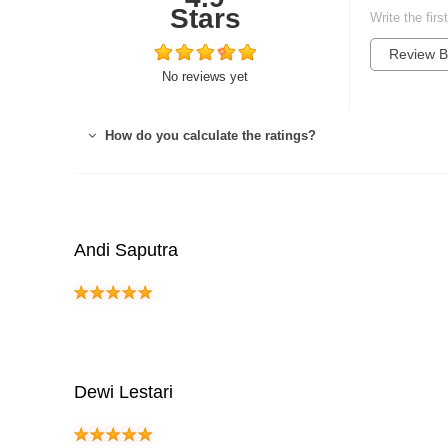
Stars
Write the firs
Review BA
No reviews yet
Thank you for
Write a full 
How do you calculate the ratings?
Andi Saputra
Yang saya suka dari BAJAI88 itu proses deposit sama withd
kendala.
Dewi Lestari