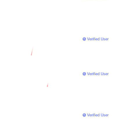
mainan lebih seru. Kadang dapat bonus juga, jadi makin
15 Apr, 2026
Verified User
 ini jadi pilihan yang pas karena praktis dan nggak ribet.
12 Apr, 2026
Verified User
 bermain. Pelayanannya juga cepat saat saya sempat
10 Apr, 2026
Verified User
la yang baru coba, tapi juga tetap nyaman untuk yang