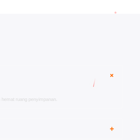
+
an hemat ruang penyimpanan.
+