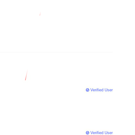
18 Apr, 2026
Verified User
n lagi. Customer service-nya juga responsif kalau ada
17 Apr, 2026
Verified User