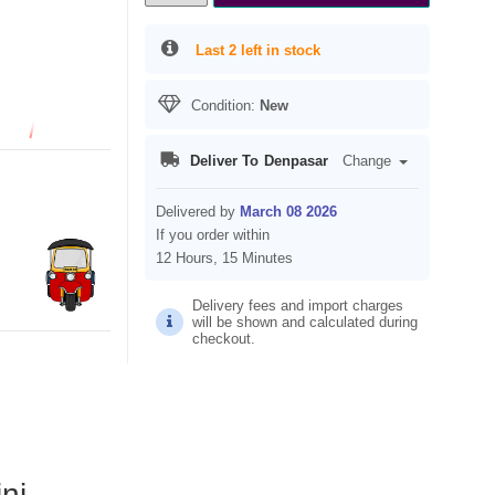
Last 2 left in stock
Condition:
New
Deliver To
Denpasar
Change
Delivered by
March 08 2026
If you order within
12 Hours, 15 Minutes
Delivery fees and import charges
will be shown and calculated during
checkout.
ni