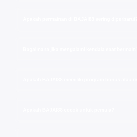
Minimal deposit cukup terjangkau, sehingga cocok untu
Apakah permainan di BAJAI88 sering diperbarui
Ya, BAJAI88 secara berkala menghadirkan game terbar
Bagaimana jika mengalami kendala saat bermain
Pengguna dapat langsung menghubungi tim support yang t
Apakah BAJAI88 memiliki program bonus atau r
Tersedia berbagai penawaran menarik seperti bonus harian
Apakah BAJAI88 cocok untuk pemula?
Sangat cocok, karena tampilannya sederhana dan mudah 