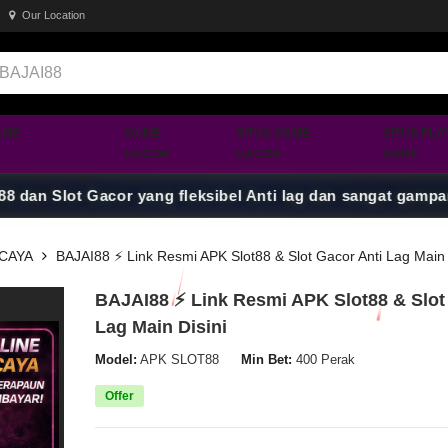
Our Location
AME
GAME
SITUS GAME
SITUS PL
GACOR
GACOR
GAME
Gacor yang fleksibel Anti lag dan sangat gampang digunak
CAYA
BAJAI88 ⚡️ Link Resmi APK Slot88 & Slot Gacor Anti Lag Main 
BAJAI88 ⚡️ Link Resmi APK Slot88 & Slot
Lag Main Disini
Model:
APK SLOT88
Min Bet:
400 Perak
Offer