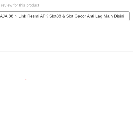
t review for this product
JAI88 ⚡️ Link Resmi APK Slot88 & Slot Gacor Anti Lag Main Disini
 rating!
reviews.
raw-nya cepat. Nggak perlu nunggu lama, jadi bisa langsung lanjut mai