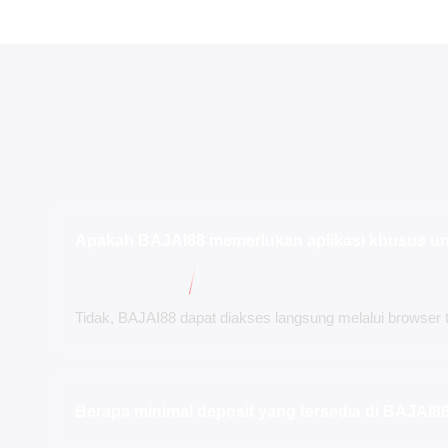
Apakah BAJAI88 memerlukan aplikasi khusus u
Tidak, BAJAI88 dapat diakses langsung melalui browser 
Berapa minimal deposit yang tersedia di BAJAI8