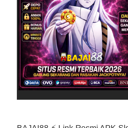
BAJAI88 ⚡️ Link Resmi APK Slo