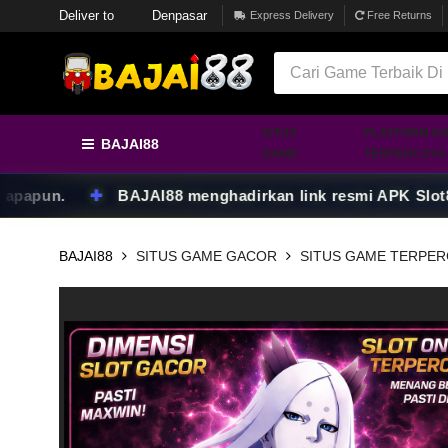
Deliver to
Denpasar
Express Delivery
Free Returns
SITUS
PLATFORM G
BAJAI88
GAME
TERPERCAYA
BAJAI88 menghadirkan link resmi APK Slot88 dan Slot 
BAJAI88
SITUS GAME GACOR
SITUS GAME TERPER