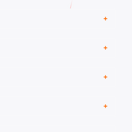
sudah berpengalaman.
+
n yang fresh dan tidak membosankan.
+
ng tepat.
+
emain.
+
pa kesulitan.