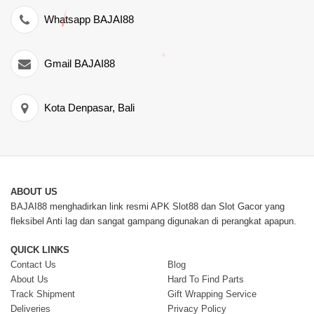
Whatsapp BAJAI88
Gmail BAJAI88
Kota Denpasar, Bali
ABOUT US
BAJAI88 menghadirkan link resmi APK Slot88 dan Slot Gacor yang
fleksibel Anti lag dan sangat gampang digunakan di perangkat apapun.
QUICK LINKS
Contact Us
Blog
About Us
Hard To Find Parts
Track Shipment
Gift Wrapping Service
Deliveries
Privacy Policy