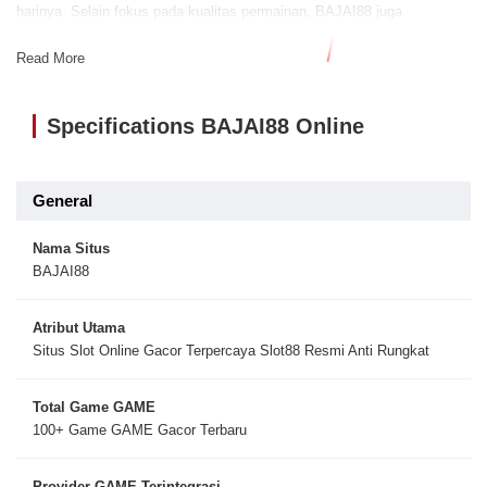
harinya. Selain fokus pada kualitas permainan, BAJAI88 juga
memperhatikan kenyamanan layanan dengan proses transaksi yang
lebih praktis dan dukungan customer service yang siap membantu
Read More
ketika dibutuhkan. Hal tersebut membuat banyak pemain merasa lebih
mudah saat melakukan akses, deposit, maupun mencari bantuan jika
Specifications BAJAI88 Online
mengalami kendala tertentu. Dengan perpaduan tampilan yang ringan,
pilihan permainan yang lengkap, serta akses yang stabil, BAJAI88
menjadi salah satu platform game online yang cukup menarik untuk
digunakan oleh berbagai kalangan pemain.
General
Nama Situs
BAJAI88
Atribut Utama
Situs Slot Online Gacor Terpercaya Slot88 Resmi Anti Rungkat
Total Game GAME
100+ Game GAME Gacor Terbaru
Provider GAME Terintegrasi