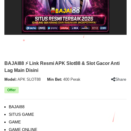
BAJAI88 ⚡️ Link Resmi APK Slot88 & Slot Gacor Anti
Lag Main Disini
Share
Model:
APK SLOT88
Min Bet:
400 Perak
Offer
BAJAI88
SITUS GAME
GAME
GAME ONLINE