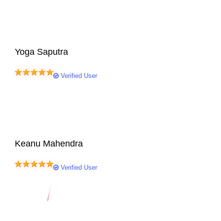
Jarang error dan loading cepat. Buat saya yang main di
waktu senggang, ini jadi pilihan yang pas karena praktis dan
nggak ribet.
Yoga Saputra
12 Apr, 2026
Verified User
Saya suka karena sering ada promo yang lumayan menarik.
Walaupun tidak selalu besar, tapi cukup menambah
semangat untuk bermain. Pelayanannya juga cepat saat
saya sempat bertanya ke customer service.
Keanu Mahendra
10 Apr, 2026
Verified User
Pengalaman saya sejauh ini cukup positif. Yang paling terasa
itu kecepatan akses dan kemudahan penggunaan. Cocok
buat pemula yang baru coba, tapi juga tetap nyaman untuk
yang sudah sering main.