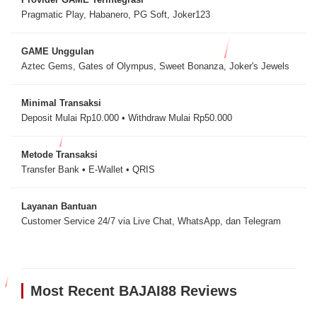
Pragmatic Play, Habanero, PG Soft, Joker123
GAME Unggulan
Aztec Gems, Gates of Olympus, Sweet Bonanza, Joker's Jewels
Minimal Transaksi
Deposit Mulai Rp10.000 • Withdraw Mulai Rp50.000
Metode Transaksi
Transfer Bank • E-Wallet • QRIS
Layanan Bantuan
Customer Service 24/7 via Live Chat, WhatsApp, dan Telegram
Most Recent BAJAI88 Reviews