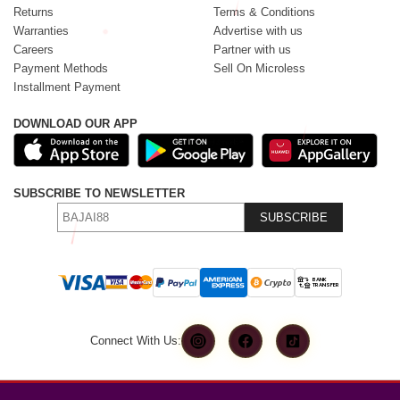
Returns
Terms & Conditions
Warranties
Advertise with us
Careers
Partner with us
Payment Methods
Sell On Microless
Installment Payment
DOWNLOAD OUR APP
SUBSCRIBE TO NEWSLETTER
SUBSCRIBE
Connect With Us: