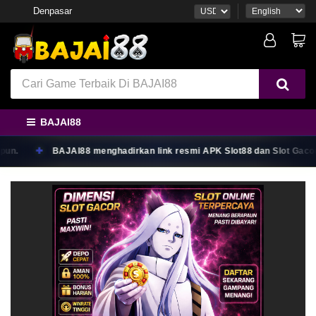
Denpasar
BAJAI88
BAJAI88 menghadirkan link resmi APK Slot88 dan Slot Gacor yang f