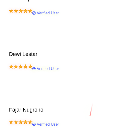
18 Apr, 2026
Verified User
Yang saya suka dari BAJAI88 itu proses deposit sama
withdraw-nya cepat. Nggak perlu nunggu lama, jadi bisa
langsung lanjut main lagi. Customer service-nya juga
responsif kalau ada kendala.
Dewi Lestari
17 Apr, 2026
Verified User
Awalnya coba karena rekomendasi teman, ternyata memang
lumayan oke. Tampilan game-nya menarik dan fitur-fiturnya
bikin permainan lebih seru. Kadang dapat bonus juga, jadi
makin betah.
Fajar Nugroho
15 Apr, 2026
Verified User
Menurut saya BAJAI88 cukup konsisten dari segi performa.