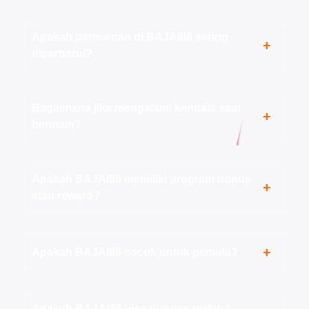
Minimal deposit cukup terjangkau, sehingga cocok
Apakah permainan di BAJAI88 sering
untuk berbagai kalangan pemain, baik yang ingin
+
diperbarui?
mencoba maupun yang sudah berpengalaman.
Ya, BAJAI88 secara berkala menghadirkan game
Bagaimana jika mengalami kendala saat
terbaru untuk memastikan pemain selalu mendapatkan
+
bermain?
pengalaman bermain yang fresh dan tidak
membosankan.
Pengguna dapat langsung menghubungi tim support
Apakah BAJAI88 memiliki program bonus
yang tersedia setiap saat untuk mendapatkan bantuan
+
atau reward?
cepat dan solusi yang tepat.
Tersedia berbagai penawaran menarik seperti bonus
+
Apakah BAJAI88 cocok untuk pemula?
harian, promo khusus, hingga event tertentu yang bisa
diikuti oleh para pemain.
Sangat cocok, karena tampilannya sederhana dan
Apakah BAJAI88 bisa diakses melalui