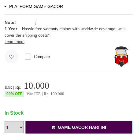
PLATFORM GAME GACOR
Note:
1 Year
Hassle-free warranty claims with worldwide coverage; we’ll
cover the shipping costs*.
Learn more
Compare
10.000
IDR | Rp.
Was
IDR | Rp.
100.000
90% OFF
In Stock
GAME GACOR HARI INI
GAME GACOR HARI INI