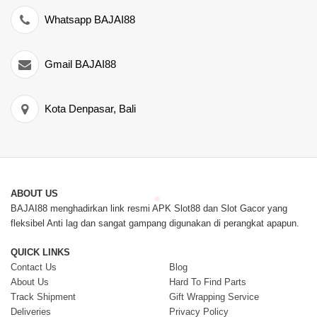
Whatsapp BAJAI88
Gmail BAJAI88
Kota Denpasar, Bali
ABOUT US
BAJAI88 menghadirkan link resmi APK Slot88 dan Slot Gacor yang
fleksibel Anti lag dan sangat gampang digunakan di perangkat apapun.
QUICK LINKS
Contact Us
Blog
About Us
Hard To Find Parts
Track Shipment
Gift Wrapping Service
Deliveries
Privacy Policy