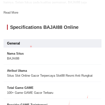
harinya. Selain fokus pada kualitas permainan, BAJAI88 juga
memperhatikan kenyamanan layanan dengan proses transaksi yang
lebih praktis dan dukungan customer service yang siap membantu
Read More
ketika dibutuhkan. Hal tersebut membuat banyak pemain merasa lebih
mudah saat melakukan akses, deposit, maupun mencari bantuan jika
Specifications BAJAI88 Online
mengalami kendala tertentu. Dengan perpaduan tampilan yang ringan,
pilihan permainan yang lengkap, serta akses yang stabil, BAJAI88
menjadi salah satu platform game online yang cukup menarik untuk
digunakan oleh berbagai kalangan pemain.
General
Nama Situs
BAJAI88
Atribut Utama
Situs Slot Online Gacor Terpercaya Slot88 Resmi Anti Rungkat
Total Game GAME
100+ Game GAME Gacor Terbaru
Provider GAME Terintegrasi