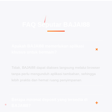
FAQ Seputar BAJAI88
Apakah BAJAI88 memerlukan aplikasi
+
khusus untuk bermain?
Tidak, BAJAI88 dapat diakses langsung melalui browser
tanpa perlu mengunduh aplikasi tambahan, sehingga
lebih praktis dan hemat ruang penyimpanan.
Berapa minimal deposit yang tersedia di
+
BAJAI88?