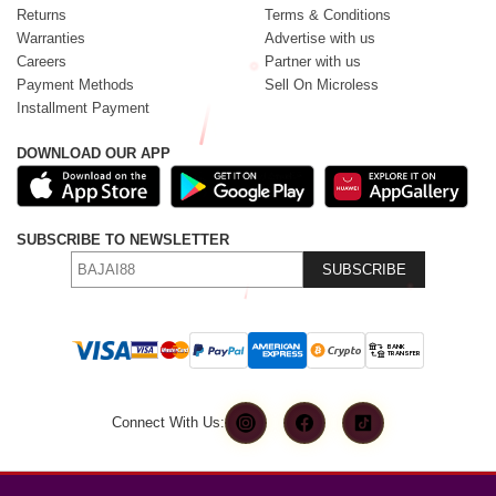
Returns
Terms & Conditions
Warranties
Advertise with us
Careers
Partner with us
Payment Methods
Sell On Microless
Installment Payment
DOWNLOAD OUR APP
SUBSCRIBE TO NEWSLETTER
SUBSCRIBE
Connect With Us: