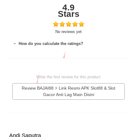
4.9
Stars
No reviews yet
How do you calculate the ratings?
Write the first review for this product
Review BAJAI88 ⚡️ Link Resmi APK Slot88 & Slot
Gacor Anti Lag Main Disini
Thank you for rating!
Write a full reviews.
Andi Saputra