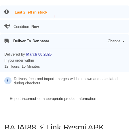
Last 2 left in stock
Condition:
New
Deliver To
Denpasar
Change
Delivered by
March 08 2026
If you order within
12 Hours, 15 Minutes
Delivery fees and import charges will be shown and calculated
during checkout.
Report incorrect or inappropriate product information.
BAJAI88 ⚡️ Link Resmi APK