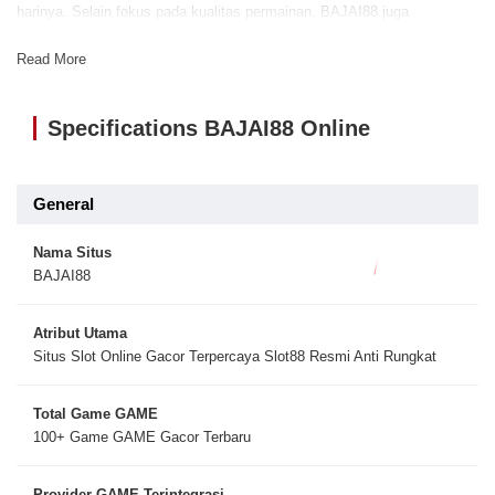
harinya. Selain fokus pada kualitas permainan, BAJAI88 juga
memperhatikan kenyamanan layanan dengan proses transaksi yang
lebih praktis dan dukungan customer service yang siap membantu
Read More
ketika dibutuhkan. Hal tersebut membuat banyak pemain merasa lebih
mudah saat melakukan akses, deposit, maupun mencari bantuan jika
Specifications BAJAI88 Online
mengalami kendala tertentu. Dengan perpaduan tampilan yang ringan,
pilihan permainan yang lengkap, serta akses yang stabil, BAJAI88
menjadi salah satu platform game online yang cukup menarik untuk
digunakan oleh berbagai kalangan pemain.
General
Nama Situs
BAJAI88
Atribut Utama
Situs Slot Online Gacor Terpercaya Slot88 Resmi Anti Rungkat
Total Game GAME
100+ Game GAME Gacor Terbaru
Provider GAME Terintegrasi