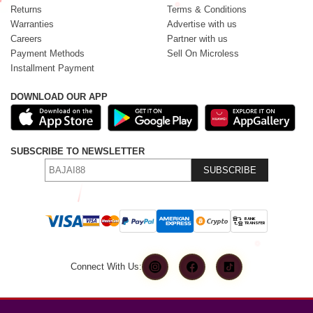
Returns
Terms & Conditions
Warranties
Advertise with us
Careers
Partner with us
Payment Methods
Sell On Microless
Installment Payment
DOWNLOAD OUR APP
SUBSCRIBE TO NEWSLETTER
SUBSCRIBE
Connect With Us: