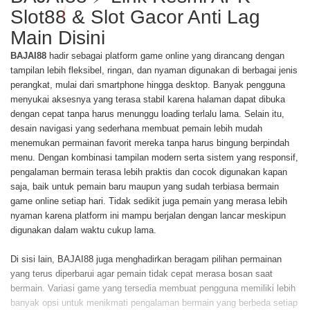
Slot88 & Slot Gacor Anti Lag
Main Disini
BAJAI88
hadir sebagai platform game online yang dirancang dengan
tampilan lebih fleksibel, ringan, dan nyaman digunakan di berbagai jenis
perangkat, mulai dari smartphone hingga desktop. Banyak pengguna
menyukai aksesnya yang terasa stabil karena halaman dapat dibuka
dengan cepat tanpa harus menunggu loading terlalu lama. Selain itu,
desain navigasi yang sederhana membuat pemain lebih mudah
menemukan permainan favorit mereka tanpa harus bingung berpindah
menu. Dengan kombinasi tampilan modern serta sistem yang responsif,
pengalaman bermain terasa lebih praktis dan cocok digunakan kapan
saja, baik untuk pemain baru maupun yang sudah terbiasa bermain
game online setiap hari. Tidak sedikit juga pemain yang merasa lebih
nyaman karena platform ini mampu berjalan dengan lancar meskipun
digunakan dalam waktu cukup lama.
Di sisi lain, BAJAI88 juga menghadirkan beragam pilihan permainan
yang terus diperbarui agar pemain tidak cepat merasa bosan saat
bermain. Variasi game yang tersedia membuat pengguna memiliki lebih
banyak opsi untuk menikmati pengalaman bermain yang berbeda setiap