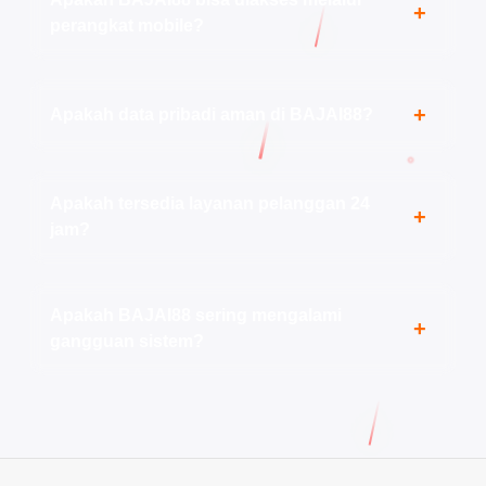
mudah dipahami, sehingga pemain baru dapat dengan
+
perangkat mobile?
cepat beradaptasi tanpa kesulitan.
Ya, BAJAI88 dapat diakses melalui smartphone maupun
+
Apakah data pribadi aman di BAJAI88?
tablet tanpa kendala, karena tampilannya sudah
dioptimalkan untuk berbagai ukuran layar.
BAJAI88 menggunakan sistem keamanan yang
Apakah tersedia layanan pelanggan 24
dirancang untuk melindungi data pengguna, sehingga
+
jam?
informasi pribadi tetap terjaga dengan baik.
Ya, layanan customer support tersedia selama 24 jam
Apakah BAJAI88 sering mengalami
penuh untuk membantu pengguna kapan pun
+
gangguan sistem?
dibutuhkan.
Sejauh ini, BAJAI88 terus melakukan pembaruan sistem
untuk menjaga performa tetap stabil dan meminimalkan
gangguan saat bermain.