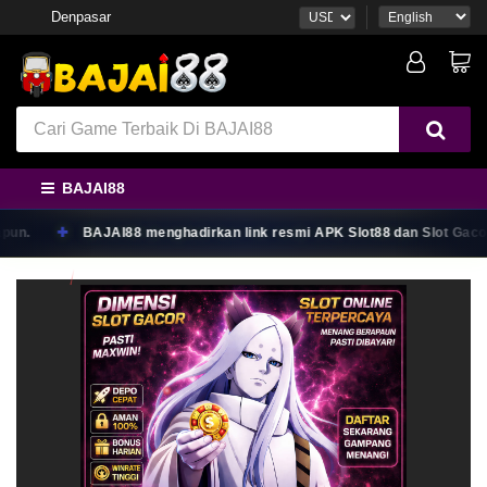
Denpasar
BAJAI88
BAJAI88 menghadirkan link resmi APK Slot88 dan Slot Gacor yang f