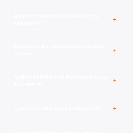
Minimal deposit cukup terjangkau, sehingga cocok
Apakah permainan di BAJAI88 sering
untuk berbagai kalangan pemain, baik yang ingin
+
diperbarui?
mencoba maupun yang sudah berpengalaman.
Ya, BAJAI88 secara berkala menghadirkan game
Bagaimana jika mengalami kendala saat
terbaru untuk memastikan pemain selalu mendapatkan
+
bermain?
pengalaman bermain yang fresh dan tidak
membosankan.
Pengguna dapat langsung menghubungi tim support
Apakah BAJAI88 memiliki program bonus
yang tersedia setiap saat untuk mendapatkan bantuan
+
atau reward?
cepat dan solusi yang tepat.
Tersedia berbagai penawaran menarik seperti bonus
+
Apakah BAJAI88 cocok untuk pemula?
harian, promo khusus, hingga event tertentu yang bisa
diikuti oleh para pemain.
Sangat cocok, karena tampilannya sederhana dan
Apakah BAJAI88 bisa diakses melalui