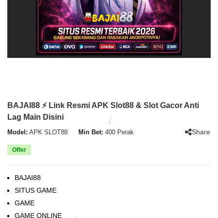
BAJAI88 ⚡️ Link Resmi APK Slot88 & Slot Gacor Anti
Lag Main Disini
Share
Model:
APK SLOT88
Min Bet:
400 Perak
Offer
BAJAI88
SITUS GAME
GAME
GAME ONLINE