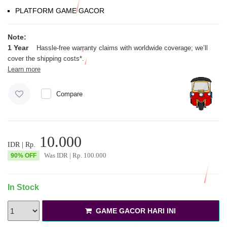
PLATFORM GAME GACOR
Note:
1 Year
Hassle-free warranty claims with worldwide coverage; we’ll
cover the shipping costs*.
Learn more
Compare
10.000
IDR | Rp.
Was
IDR | Rp.
100.000
90% OFF
In Stock
GAME GACOR HARI INI
GAME GACOR HARI INI