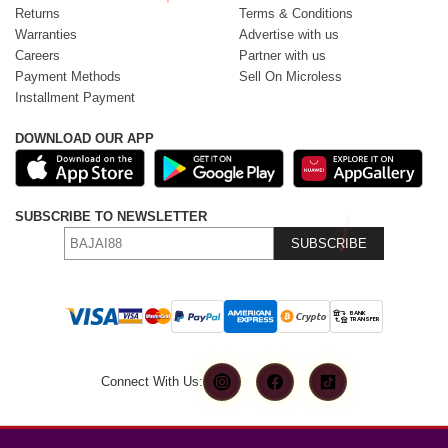
Returns
Terms & Conditions
Warranties
Advertise with us
Careers
Partner with us
Payment Methods
Sell On Microless
Installment Payment
DOWNLOAD OUR APP
SUBSCRIBE TO NEWSLETTER
SUBSCRIBE
Connect With Us: