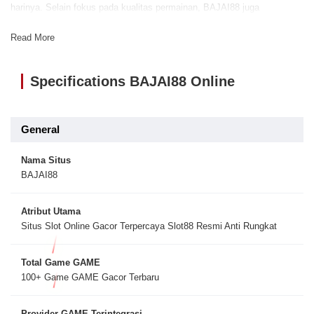
harinya. Selain fokus pada kualitas permainan, BAJAI88 juga
memperhatikan kenyamanan layanan dengan proses transaksi yang
lebih praktis dan dukungan customer service yang siap membantu
Read More
ketika dibutuhkan. Hal tersebut membuat banyak pemain merasa lebih
mudah saat melakukan akses, deposit, maupun mencari bantuan jika
Specifications BAJAI88 Online
mengalami kendala tertentu. Dengan perpaduan tampilan yang ringan,
pilihan permainan yang lengkap, serta akses yang stabil, BAJAI88
menjadi salah satu platform game online yang cukup menarik untuk
digunakan oleh berbagai kalangan pemain.
General
Nama Situs
BAJAI88
Atribut Utama
Situs Slot Online Gacor Terpercaya Slot88 Resmi Anti Rungkat
Total Game GAME
100+ Game GAME Gacor Terbaru
Provider GAME Terintegrasi