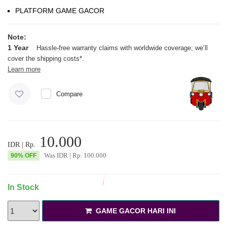
PLATFORM GAME GACOR
Note:
1 Year
Hassle-free warranty claims with worldwide coverage; we’ll
cover the shipping costs*.
Learn more
Compare
10.000
IDR | Rp.
Was
IDR | Rp.
100.000
90% OFF
In Stock
GAME GACOR HARI INI
GAME GACOR HARI INI