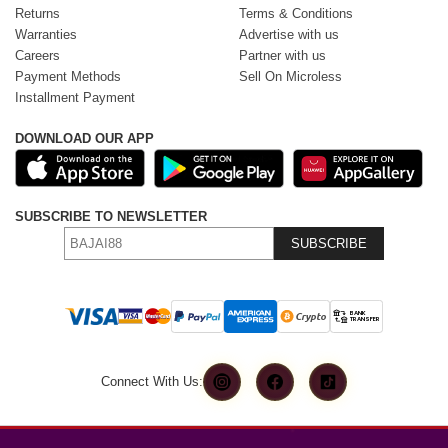
Returns
Terms & Conditions
Warranties
Advertise with us
Careers
Partner with us
Payment Methods
Sell On Microless
Installment Payment
DOWNLOAD OUR APP
SUBSCRIBE TO NEWSLETTER
SUBSCRIBE
Connect With Us: