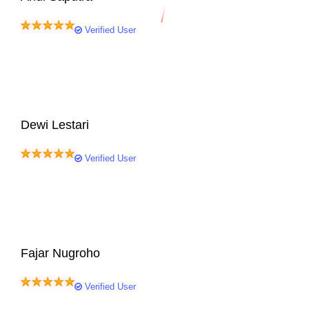
18 Apr, 2026
Verified User
Yang saya suka dari BAJAI88 itu proses deposit sama
withdraw-nya cepat. Nggak perlu nunggu lama, jadi bisa
langsung lanjut main lagi. Customer service-nya juga
responsif kalau ada kendala.
Dewi Lestari
17 Apr, 2026
Verified User
Awalnya coba karena rekomendasi teman, ternyata memang
lumayan oke. Tampilan game-nya menarik dan fitur-fiturnya
bikin permainan lebih seru. Kadang dapat bonus juga, jadi
makin betah.
Fajar Nugroho
15 Apr, 2026
Verified User
Menurut saya BAJAI88 cukup konsisten dari segi performa.