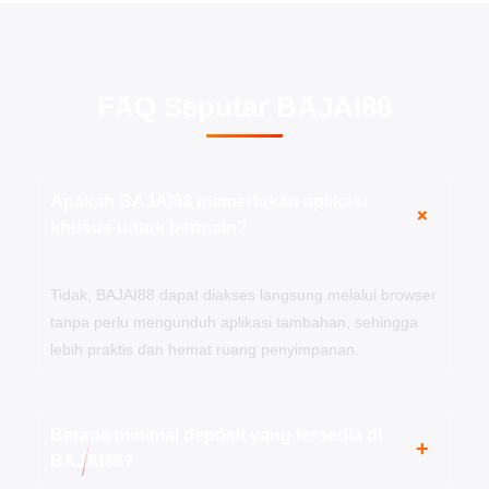
FAQ Seputar BAJAI88
Apakah BAJAI88 memerlukan aplikasi
+
khusus untuk bermain?
Tidak, BAJAI88 dapat diakses langsung melalui browser
tanpa perlu mengunduh aplikasi tambahan, sehingga
lebih praktis dan hemat ruang penyimpanan.
Berapa minimal deposit yang tersedia di
+
BAJAI88?