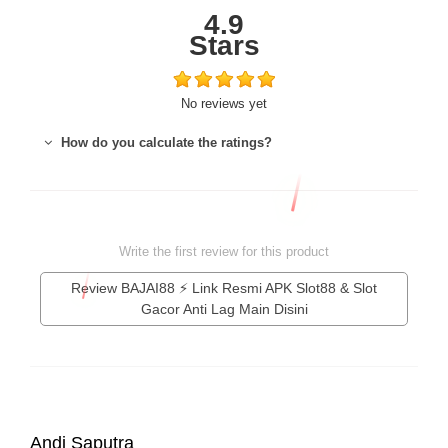
4.9
Stars
No reviews yet
How do you calculate the ratings?
Write the first review for this product
Review BAJAI88 ⚡️ Link Resmi APK Slot88 & Slot
Gacor Anti Lag Main Disini
Thank you for rating!
Write a full reviews.
Andi Saputra