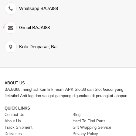
Whatsapp BAJAI88
Gmail BAJAI88
Kota Denpasar, Bali
ABOUT US
BAJAI88 menghadirkan link resmi APK Slot88 dan Slot Gacor yang
fleksibel Anti lag dan sangat gampang digunakan di perangkat apapun.
QUICK LINKS
Contact Us
Blog
About Us
Hard To Find Parts
Track Shipment
Gift Wrapping Service
Deliveries
Privacy Policy