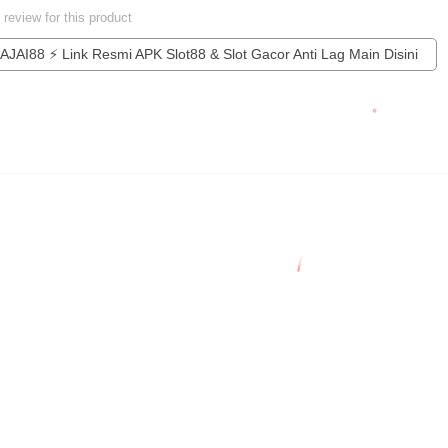
t review for this product
JAI88 ⚡️ Link Resmi APK Slot88 & Slot Gacor Anti Lag Main Disini
 rating!
reviews.
raw-nya cepat. Nggak perlu nunggu lama, jadi bisa langsung lanjut mai