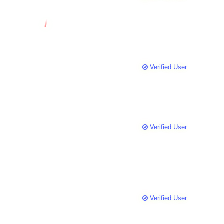
mainan lebih seru. Kadang dapat bonus juga, jadi makin
15 Apr, 2026
Verified User
 ini jadi pilihan yang pas karena praktis dan nggak ribet.
12 Apr, 2026
Verified User
 bermain. Pelayanannya juga cepat saat saya sempat
10 Apr, 2026
Verified User
la yang baru coba, tapi juga tetap nyaman untuk yang