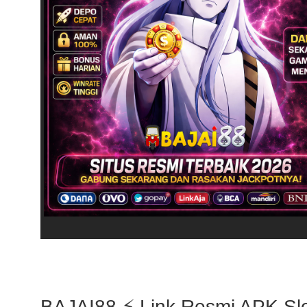
BAJAI88 ⚡️ Link Resmi APK Slo