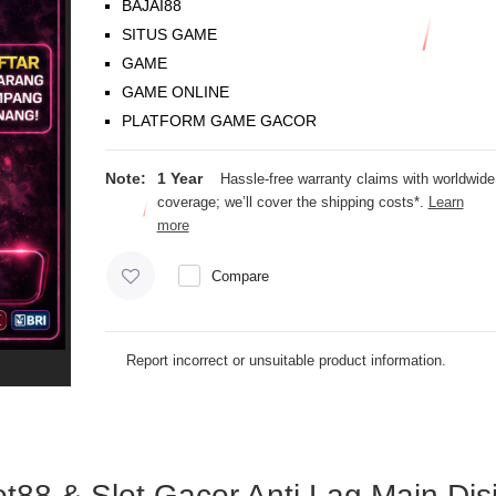
BAJAI88
SITUS GAME
GAME
GAME ONLINE
PLATFORM GAME GACOR
Note:
1 Year
Hassle-free warranty claims with worldwide
coverage; we’ll cover the shipping costs*.
Learn
more
Compare
Report incorrect or unsuitable product information.
t88 & Slot Gacor Anti Lag Main Disi