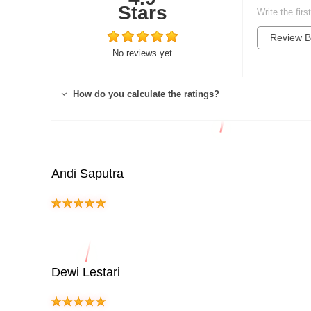
Stars
Write the firs
Review BA
No reviews yet
Thank you for
Write a full 
How do you calculate the ratings?
Andi Saputra
Yang saya suka dari BAJAI88 itu proses deposit sama withd
kendala.
Dewi Lestari