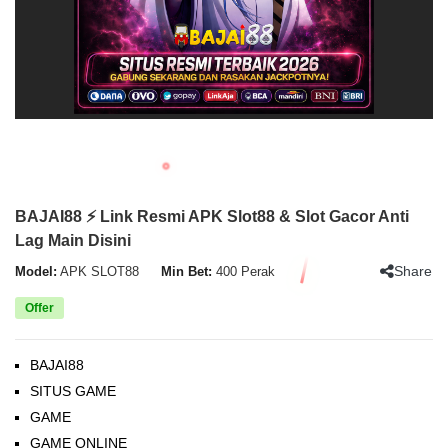
BAJAI88 ⚡️ Link Resmi APK Slot88 & Slot Gacor Anti
Lag Main Disini
Share
Model:
APK SLOT88
Min Bet:
400 Perak
Offer
BAJAI88
SITUS GAME
GAME
GAME ONLINE