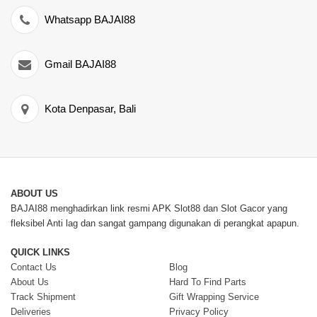
Whatsapp BAJAI88
Gmail BAJAI88
Kota Denpasar, Bali
ABOUT US
BAJAI88 menghadirkan link resmi APK Slot88 dan Slot Gacor yang
fleksibel Anti lag dan sangat gampang digunakan di perangkat apapun.
QUICK LINKS
Contact Us
Blog
About Us
Hard To Find Parts
Track Shipment
Gift Wrapping Service
Deliveries
Privacy Policy