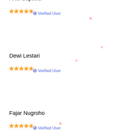
18 Apr, 2026
Verified User
Yang saya suka dari BAJAI88 itu proses deposit sama
withdraw-nya cepat. Nggak perlu nunggu lama, jadi bisa
langsung lanjut main lagi. Customer service-nya juga
responsif kalau ada kendala.
Dewi Lestari
17 Apr, 2026
Verified User
Awalnya coba karena rekomendasi teman, ternyata memang
lumayan oke. Tampilan game-nya menarik dan fitur-fiturnya
bikin permainan lebih seru. Kadang dapat bonus juga, jadi
makin betah.
Fajar Nugroho
15 Apr, 2026
Verified User
Menurut saya BAJAI88 cukup konsisten dari segi performa.