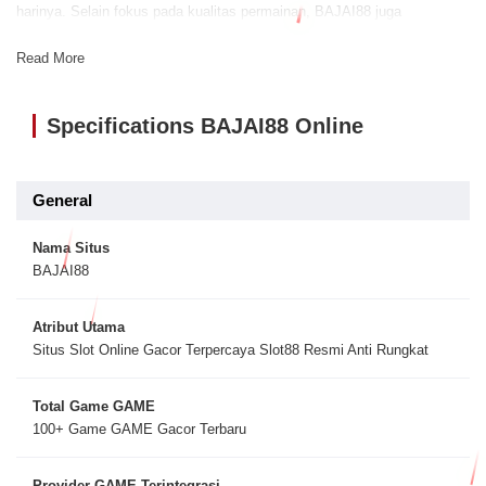
harinya. Selain fokus pada kualitas permainan, BAJAI88 juga
memperhatikan kenyamanan layanan dengan proses transaksi yang
lebih praktis dan dukungan customer service yang siap membantu
Read More
ketika dibutuhkan. Hal tersebut membuat banyak pemain merasa lebih
mudah saat melakukan akses, deposit, maupun mencari bantuan jika
Specifications BAJAI88 Online
mengalami kendala tertentu. Dengan perpaduan tampilan yang ringan,
pilihan permainan yang lengkap, serta akses yang stabil, BAJAI88
menjadi salah satu platform game online yang cukup menarik untuk
digunakan oleh berbagai kalangan pemain.
General
Nama Situs
BAJAI88
Atribut Utama
Situs Slot Online Gacor Terpercaya Slot88 Resmi Anti Rungkat
Total Game GAME
100+ Game GAME Gacor Terbaru
Provider GAME Terintegrasi