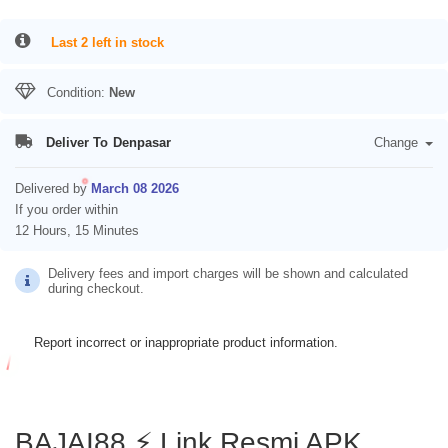
Last 2 left in stock
Condition:
New
Deliver To
Denpasar
Change
Delivered by
March 08 2026
If you order within
12 Hours, 15 Minutes
Delivery fees and import charges will be shown and calculated
during checkout.
Report incorrect or inappropriate product information.
BAJAI88 ⚡️ Link Resmi APK