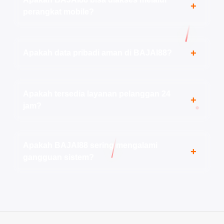
mudah dipahami, sehingga pemain baru dapat dengan
+
perangkat mobile?
cepat beradaptasi tanpa kesulitan.
Ya, BAJAI88 dapat diakses melalui smartphone maupun
+
Apakah data pribadi aman di BAJAI88?
tablet tanpa kendala, karena tampilannya sudah
dioptimalkan untuk berbagai ukuran layar.
BAJAI88 menggunakan sistem keamanan yang
Apakah tersedia layanan pelanggan 24
dirancang untuk melindungi data pengguna, sehingga
+
jam?
informasi pribadi tetap terjaga dengan baik.
Ya, layanan customer support tersedia selama 24 jam
Apakah BAJAI88 sering mengalami
penuh untuk membantu pengguna kapan pun
+
gangguan sistem?
dibutuhkan.
Sejauh ini, BAJAI88 terus melakukan pembaruan sistem
untuk menjaga performa tetap stabil dan meminimalkan
gangguan saat bermain.