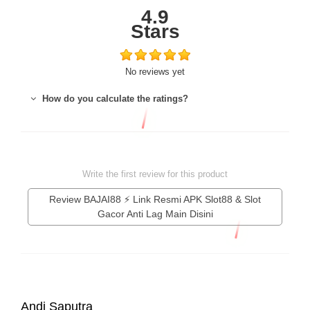
4.9
Stars
No reviews yet
How do you calculate the ratings?
Write the first review for this product
Review BAJAI88 ⚡️ Link Resmi APK Slot88 & Slot
Gacor Anti Lag Main Disini
Thank you for rating!
Write a full reviews.
Andi Saputra