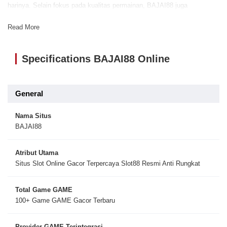
harinya. Selain fokus pada kualitas permainan, BAJAI88 juga
memperhatikan kenyamanan layanan dengan proses transaksi yang
lebih praktis dan dukungan customer service yang siap membantu
Read More
ketika dibutuhkan. Hal tersebut membuat banyak pemain merasa lebih
mudah saat melakukan akses, deposit, maupun mencari bantuan jika
Specifications BAJAI88 Online
mengalami kendala tertentu. Dengan perpaduan tampilan yang ringan,
pilihan permainan yang lengkap, serta akses yang stabil, BAJAI88
menjadi salah satu platform game online yang cukup menarik untuk
digunakan oleh berbagai kalangan pemain.
General
Nama Situs
BAJAI88
Atribut Utama
Situs Slot Online Gacor Terpercaya Slot88 Resmi Anti Rungkat
Total Game GAME
100+ Game GAME Gacor Terbaru
Provider GAME Terintegrasi