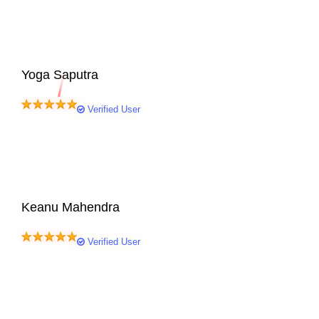
Jarang error dan loading cepat. Buat saya yang main di
waktu senggang, ini jadi pilihan yang pas karena praktis dan
nggak ribet.
Yoga Saputra
12 Apr, 2026
Verified User
Saya suka karena sering ada promo yang lumayan menarik.
Walaupun tidak selalu besar, tapi cukup menambah
semangat untuk bermain. Pelayanannya juga cepat saat
saya sempat bertanya ke customer service.
Keanu Mahendra
10 Apr, 2026
Verified User
Pengalaman saya sejauh ini cukup positif. Yang paling terasa
itu kecepatan akses dan kemudahan penggunaan. Cocok
buat pemula yang baru coba, tapi juga tetap nyaman untuk
yang sudah sering main.