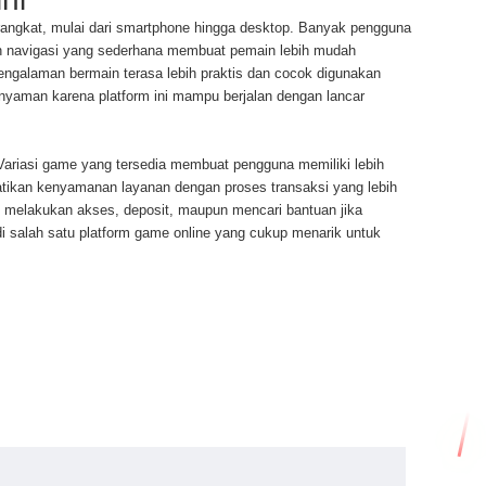
perangkat, mulai dari smartphone hingga desktop. Banyak pengguna
ain navigasi yang sederhana membuat pemain lebih mudah
ngalaman bermain terasa lebih praktis dan cocok digunakan
 nyaman karena platform ini mampu berjalan dengan lancar
 Variasi game yang tersedia membuat pengguna memiliki lebih
atikan kenyamanan layanan dengan proses transaksi yang lebih
 melakukan akses, deposit, maupun mencari bantuan jika
i salah satu platform game online yang cukup menarik untuk