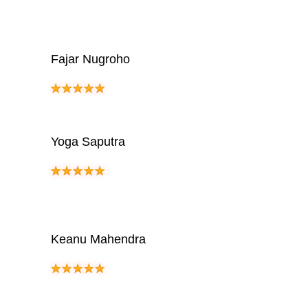
Awalnya coba karena rekomendasi teman, ternyata memang 
betah.
Fajar Nugroho
Menurut saya BAJAI88 cukup konsisten dari segi performa. 
Yoga Saputra
Saya suka karena sering ada promo yang lumayan menarik
bertanya ke customer service.
Keanu Mahendra
Pengalaman saya sejauh ini cukup positif. Yang paling t
sudah sering main.