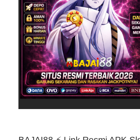
BAJAI88 ⚡️ Link Resmi APK Slo