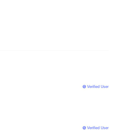
18 Apr, 2026
Verified User
n lagi. Customer service-nya juga responsif kalau ada
17 Apr, 2026
Verified User