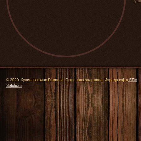
ушт
© 2020. Купиново вино Романса. Сва права задржана. Израда сајта
STIV
Solutions
.