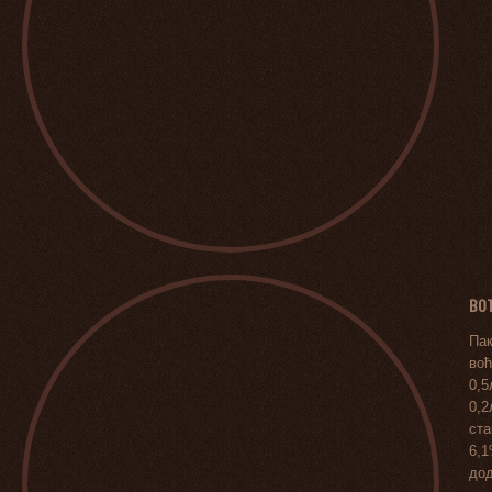
ВОЋ
Пак
воћ
0,5
0,2
ста
6,1
дод